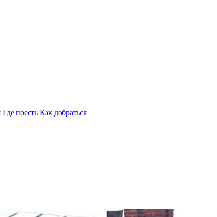
я
Где поесть
Как добраться