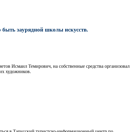
о быть заурядной школы искусств.
метов Исмаил Темирович, на собственные средства организовал
ких художников.
щаться в Тарусский туристско-информационный центр по