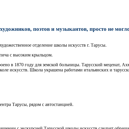
 художников, поэтов и музыкантов, просто не могл
 художественное отделение школы искусств г. Тарусы.
пича с высоким крыльцом.
оено в 1870 году для земской больницы. Тарусский меценат, Ах
 школе искусств. Школа украшена работами итальянских и тарусс
 центра Тарусы, рядом с автостанцией.
осещении с экскурсией Тарусской школы искусств следует обра