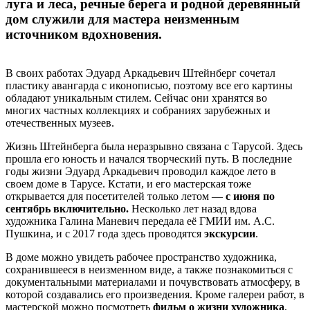
луга и леса, речные берега и родной деревянный
дом служили для мастера неизменным
источником вдохновения.
В своих работах Эдуард Аркадьевич Штейнберг сочетал
пластику авангарда с иконописью, поэтому все его картины
обладают уникальным стилем. Сейчас они хранятся во
многих частных коллекциях и собраниях зарубежных и
отечественных музеев.
Жизнь Штейнберга была неразрывно связана с Тарусой. Здесь
прошла его юность и начался творческий путь. В последние
годы жизни Эдуард Аркадьевич проводил каждое лето в
своем доме в Тарусе. Кстати, и его мастерская тоже
открывается для посетителей только летом —
с июня по
сентябрь включительно.
Несколько лет назад вдова
художника Галина Маневич передала её ГМИИ им. А.С.
Пушкина, и с 2017 года здесь проводятся
экскурсии
.
В доме можно увидеть рабочее пространство художника,
сохранившееся в неизменном виде, а также познакомиться с
документальными материалами и почувствовать атмосферу, в
которой создавались его произведения. Кроме галереи работ, в
мастерской можно посмотреть
фильм о жизни художника
,