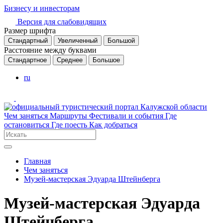
Бизнесу и инвесторам
Версия для слабовидящих
Размер шрифта
Стандартный
Увеличенный
Большой
Расстояние между буквами
Стандартное
Среднее
Большое
ru
Чем заняться
Маршруты
Фестивали и события
Где
остановиться
Где поесть
Как добраться
Главная
Чем заняться
Музей-мастерская Эдуарда Штейнберга
Музей-мастерская Эдуарда
Штейнберга