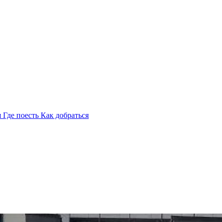
я
Где поесть
Как добраться