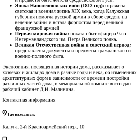
Эпоха Наполеоновских войн (1812 год):
отражена
светская и военная жизнь XIX века, когда Калужская
губерния помогла русской армии в сборе средств на
ведение войны и встала форпостом перед великой
французской армией.
Первая мировая война:
показан быт офицера 9-го
Ингерманландского им. Петра Великого полка.
Великая Отечественная война и советский период:
представлены документы и предметы гражданского и
военно-полевого быта.
Экспозиция, посвященная истории дома, рассказывает о
хозяевах и жильцах дома в разные годы и века, об изменениях
архитектурных форм в зависимости от времени постройки
различных частей дома, в мемориальной комнате воссоздан
рабочий кабинет Д.И. Малинина.
Контактная информация
Где находится:
Калуга, 2-й Красноармейский пер., 10