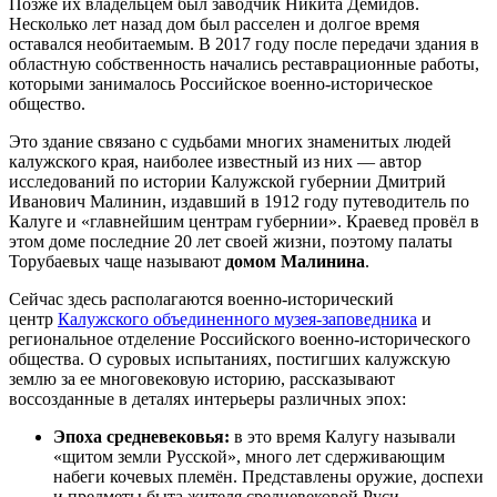
Позже их владельцем был заводчик Никита Демидов.
Несколько лет назад дом был расселен и долгое время
оставался необитаемым. В 2017 году после передачи здания в
областную собственность начались реставрационные работы,
которыми занималось Российское военно-историческое
общество.
Это здание связано с судьбами многих знаменитых людей
калужского края, наиболее известный из них — автор
исследований по истории Калужской губернии Дмитрий
Иванович Малинин, издавший в 1912 году путеводитель по
Калуге и «главнейшим центрам губернии». Краевед провёл в
этом доме последние 20 лет своей жизни, поэтому палаты
Торубаевых чаще называют
домом Малинина
.
Сейчас здесь располагаются военно-исторический
центр
Калужского объединенного музея-заповедника
и
региональное отделение Российского военно-исторического
общества. О суровых испытаниях, постигших калужскую
землю за ее многовековую историю, рассказывают
воссозданные в деталях интерьеры различных эпох:
Эпоха средневековья:
в это время Калугу называли
«щитом земли Русской», много лет сдерживающим
набеги кочевых племён. Представлены оружие, доспехи
и предметы быта жителя средневековой Руси.