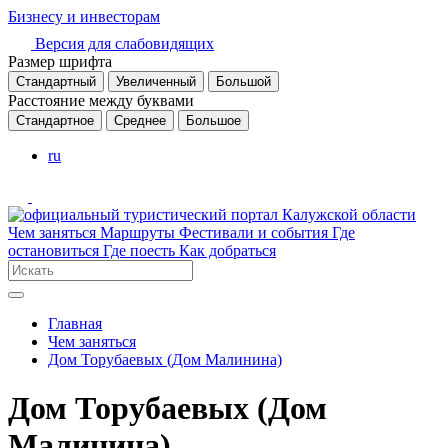
Бизнесу и инвесторам
Версия для слабовидящих
Размер шрифта
Стандартный
Увеличенный
Большой
Расстояние между буквами
Стандартное
Среднее
Большое
ru
Чем заняться
Маршруты
Фестивали и события
Где
остановиться
Где поесть
Как добраться
Главная
Чем заняться
Дом Торубаевых (Дом Малинина)
Дом Торубаевых (Дом
Малинина)