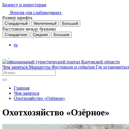
Бизнесу и инвесторам
Версия для слабовидящих
Размер шрифта
Стандартный
Увеличенный
Большой
Расстояние между буквами
Стандартное
Среднее
Большое
ru
Чем заняться
Маршруты
Фестивали и события
Где остановитьс
Главная
Чем заняться
Охотхозяйство «Озёрное»
Охотхозяйство «Озёрное»