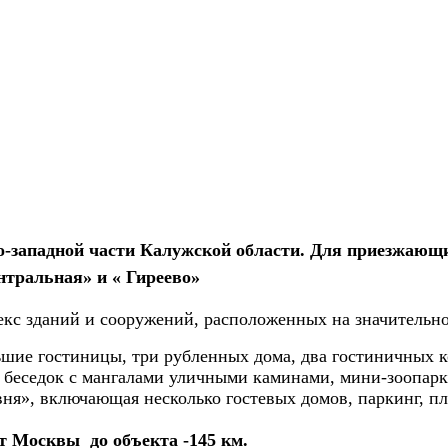
ро-западной части Калужской области. Для приезжающ
нтральная» и « Гиреево»
кс зданий и сооружений, расположенных на значительно
ьшие гостиницы, три рубленных дома, два гостиничных к
и беседок с мангалами уличными каминами, мини-зоопар
вня», включающая несколько гостевых домов, паркинг, п
от Москвы до объекта -145 км.