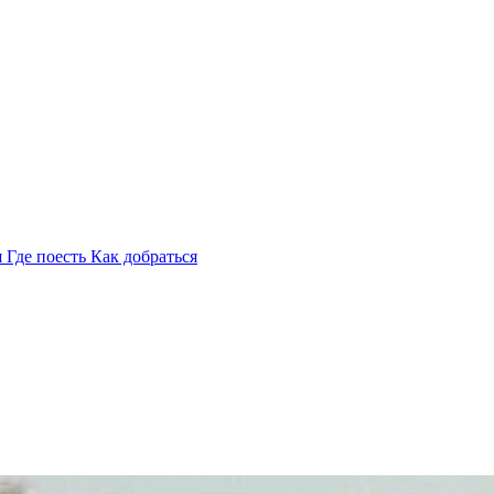
я
Где поесть
Как добраться