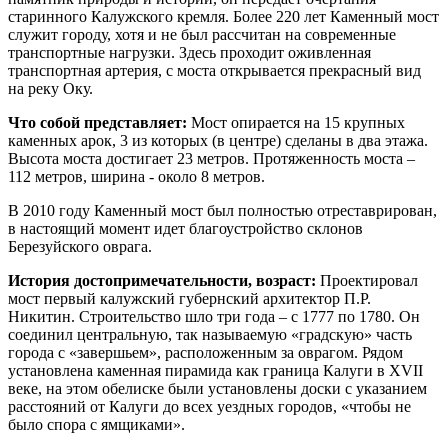
старинного Калужского кремля. Более 220 лет Каменный мост
служит городу, хотя и не был рассчитан на современные
транспортные нагрузки. Здесь проходит оживленная
транспортная артерия, с моста открывается прекрасный вид
на реку Оку.
Что собой представляет:
Мост опирается на 15 крупных
каменных арок, 3 из которых (в центре) сделаны в два этажа.
Высота моста достигает 23 метров. Протяженность моста –
112 метров, ширина - около 8 метров.
В 2010 году Каменный мост был полностью отреставрирован,
в настоящий момент идет благоустройство склонов
Березуйского оврага.
История достопримечательности, возраст:
Проектировал
мост первый калужский губернский архитектор П.Р.
Никитин. Строительство шло три года – с 1777 по 1780. Он
соединил центральную, так называемую «градскую» часть
города с «завершьем», расположенным за оврагом. Рядом
установлена каменная пирамида как граница Калуги в XVII
веке, на этом обелиске были установлены доски с указанием
расстояний от Калуги до всех уездных городов, «чтобы не
было спора с ямщиками».