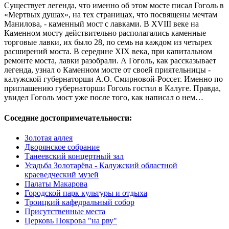
Существует легенда, что именно об этом мосте писал Гоголь в
«Мертвых душах», на тех страницах, что посвящены мечтам
Манилова, - каменный мост с лавками. В XVIII веке на
Каменном мосту действительно располагались каменные
торговые лавки, их было 28, по семь на каждом из четырех
расширений моста. В середине XIX века, при капитальном
ремонте моста, лавки разобрали. А Гоголь, как рассказывает
легенда, узнал о Каменном мосте от своей приятельницы -
калужской губернаторши А.О. Смирновой-Россет. Именно по
приглашению губернаторши Гоголь гостил в Калуге. Правда,
увидел Гоголь мост уже после того, как написал о нем…
Соседние достопримечательности:
Золотая аллея
Дворянское собрание
Танеевский концертный зал
Усадьба Золотарёва - Калужский областной
краеведческий музей
Палаты Макарова
Городской парк культуры и отдыха
Троицкий кафедральный собор
Присутственные места
Церковь Покрова "на рву"