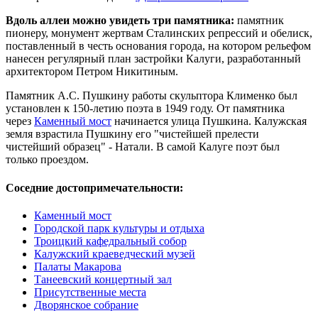
Вдоль аллеи можно увидеть три памятника:
памятник
пионеру, монумент жертвам Сталинских репрессий и обелиск,
поставленный в честь основания города, на котором рельефом
нанесен регулярный план застройки Калуги, разработанный
архитектором Петром Никитиным.
Памятник А.С. Пушкину работы скульптора Клименко был
установлен к 150-летию поэта в 1949 году. От памятника
через
Каменный мост
начинается улица Пушкина. Калужская
земля взрастила Пушкину его "чистейшей прелести
чистейший образец" - Натали. В самой Калуге поэт был
только проездом.
Соседние достопримечательности:
Каменный мост
Городской парк культуры и отдыха
Троицкий кафедральный собор
Калужский краеведческий музей
Палаты Макарова
Танеевский концертный зал
Присутственные места
Дворянское собрание