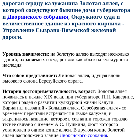
дорогая сердцу калужанина Золотая аллея, с
которой соседствуют бывшие дома губернатора
и
Дворянского собрания
, Окружного суда и
величественное здание из красного кирпича -
Управление Сызрано-Вяземской железной
дороги.
Уровень значимости:
на Золотую аллею выходят несколько
зданий, охраняемых государством как объекты культурного
наследия.
Что собой представляет:
Липовая аллея, идущая вдоль
высокого склона Березуйского оврага.
История достопримечательности, возраст:
Золотая аллея
появилась в начале XIX века, при губернаторе П.Н. Каверине,
который радел о развитии культурной жизни Калуги.
Варианты названий - Большая аллея, Серебряная аллея - со
временем перестали встречаться в языке калужан, и
закрепилось название, которое в сознании горожан гораздо
теснее связано с именем А.С. Пушкина, бюст которого
установлен в одном конце аллеи. В другом конце Золотой
аллеи расположено здание
Дворянского собрания
.