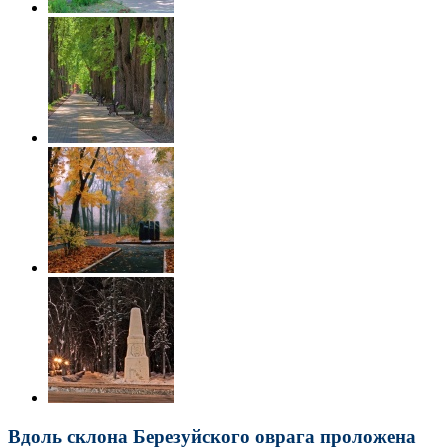
Вдоль склона Березуйского оврага проложена