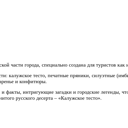
ской части города, специально создана для туристов ка
сти: калужское тесто, печатные пряники, силуэтные (имб
варенье и конфитюры.
и и факты, интригующие загадки и городские легенды, ч
нитого русского десерта – «Калужское тесто».