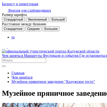
Бизнесу и инвесторам
Версия для слабовидящих
Размер шрифта
Стандартный
Увеличенный
Большой
Расстояние между буквами
Стандартное
Среднее
Большое
ru
Чем заняться
Маршруты
Фестивали и события
Где остановитьс
Главная
Чем заняться
Музейное пряничное заведение "Калужское тесто"
Музейное пряничное заведени