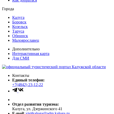
Как добраться
Города
Калуга
Боровск
Козельск
Таруса
Обнинск
Малоярославец
Дополнительно
Интерактивная карта
Для СМИ
Контакты
Единый телефон:
+7(4842) 23-12-22
Отдел развития туризма:
Калуга, ул. Дзержинского 41
E-mail
:
visitkaluga@adm.kaluga.ru