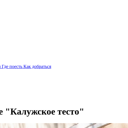
я
Где поесть
Как добраться
е "Калужское тесто"