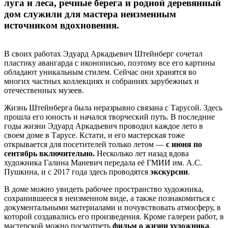
луга и леса, речные берега и родной деревянный
дом служили для мастера неизменным
источником вдохновения.
В своих работах Эдуард Аркадьевич Штейнберг сочетал
пластику авангарда с иконописью, поэтому все его картины
обладают уникальным стилем. Сейчас они хранятся во
многих частных коллекциях и собраниях зарубежных и
отечественных музеев.
Жизнь Штейнберга была неразрывно связана с Тарусой. Здесь
прошла его юность и начался творческий путь. В последние
годы жизни Эдуард Аркадьевич проводил каждое лето в
своем доме в Тарусе. Кстати, и его мастерская тоже
открывается для посетителей только летом —
с июня по
сентябрь включительно.
Несколько лет назад вдова
художника Галина Маневич передала её ГМИИ им. А.С.
Пушкина, и с 2017 года здесь проводятся
экскурсии
.
В доме можно увидеть рабочее пространство художника,
сохранившееся в неизменном виде, а также познакомиться с
документальными материалами и почувствовать атмосферу, в
которой создавались его произведения. Кроме галереи работ, в
мастерской можно посмотреть
фильм о жизни художника
,