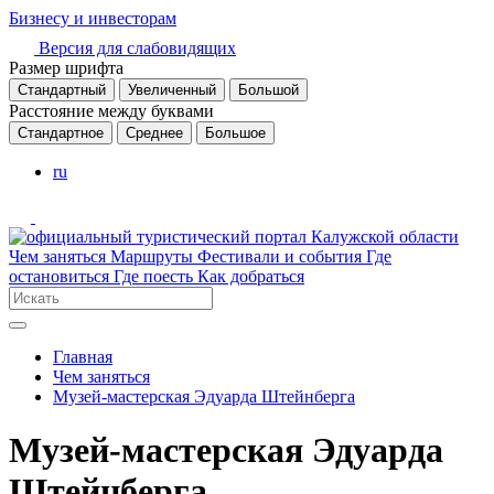
Бизнесу и инвесторам
Версия для слабовидящих
Размер шрифта
Стандартный
Увеличенный
Большой
Расстояние между буквами
Стандартное
Среднее
Большое
ru
Чем заняться
Маршруты
Фестивали и события
Где
остановиться
Где поесть
Как добраться
Главная
Чем заняться
Музей-мастерская Эдуарда Штейнберга
Музей-мастерская Эдуарда
Штейнберга