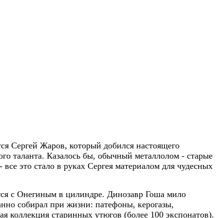
тся Сергей Жаров, который добился настоящего
го таланта. Казалось бы, обычный металлолом - старые
 все это стало в руках Сергея материалом для чудесных
тся с Онегиным в цилиндре. Динозавр Гоша мило
нно собирал при жизни: патефоны, керогазы,
я коллекция старинных утюгов (более 100 экспонатов).