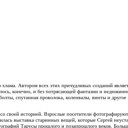
 хлама. Автором всех этих причудливых созданий являе
лось, конечно, и без потрясающей фантазии и недюжинно
олты, спутанная проволока, коленвалы, винты и другое -
 со своей историей. Взрослые посетители фотографирую
илась выставка старинных вещей, которые Сергей неуста
тографий Тарусы прошлого и позапрошлого веков. Больша