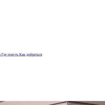
я
Где поесть
Как добраться