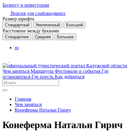
Бизнесу и инвесторам
Версия для слабовидящих
Размер шрифта
Стандартный
Увеличенный
Большой
Расстояние между буквами
Стандартное
Среднее
Большое
ru
Чем заняться
Маршруты
Фестивали и события
Где
остановиться
Где поесть
Как добраться
Главная
Чем заняться
Конеферма Натальи Гирич
Конеферма Натальи Гирич