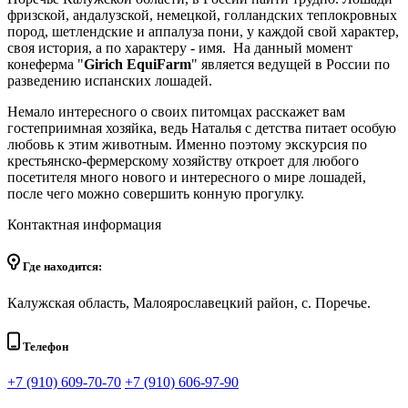
фризской, андалузской, немецкой, голландских теплокровных
пород, шетлендские и аппалуза пони, у каждой свой характер,
своя история, а по характеру - имя. На данный момент
конеферма "
Girich EquiFarm
" является ведущей в России по
разведению испанских лошадей.
Немало интересного о своих питомцах расскажет вам
гостеприимная хозяйка, ведь Наталья с детства питает особую
любовь к этим животным. Именно поэтому экскурсия по
крестьянско-фермерскому хозяйству откроет для любого
посетителя много нового и интересного о мире лошадей,
после чего можно совершить конную прогулку.
Контактная информация
Где находится:
Калужская область, Малоярославецкий район, с. Поречье.
Телефон
+7 (910) 609-70-70
+7 (910) 606-97-90