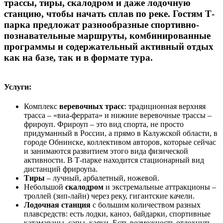
трассы, тиры, скалодром и даже лодочную
станцию, чтобы начать сплав по реке. Гостям Т-
парка предложат разнообразные спортивно-
познавательные маршруты, комбинированные
программы и содержательный активный отдых
как на базе, так и в формате тура.
Услуги:
Комплекс
веревочных трасс
: традиционная верхняя
трасса – «виа-феррата» и нижние веревочные трассы –
фрироуп. Фрироуп – это вид спорта, не просто
придуманный в России, а прямо в Калужской области, в
городе Обнинске, коллективом авторов, которые сейчас
и занимаются развитием этого вида физической
активности. В Т-парке находится стационарный вид
дистанций фрироупа.
Тиры
– лучный, арбалетный, ножевой.
Небольшой
скалодром
и экстремальные аттракционы –
троллей (зип-лайн) через реку, гигантские качели.
Лодочная станция
с большим количеством разных
плавсредств: есть лодки, каноэ, байдарки, спортивные
катамараны, сапы, каяки. Есть возможность отдохнуть