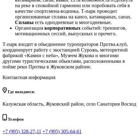
на реке в спокойной гармонии или поробовать себя в
качестве спортсмена-водника. Т-парк проводит
организованные сплавы на каноэ, катамаранах, сапах.
Сплавы
есть однодневные и многодневные.
Организация
корпоративных
событий: тренингов,
мотивационных сессий, выпускных и прочего.
Т-парк входит в обьединение туроператоров Протва.клуб,
координирует работу с экостанцией Сурожь, метеоритной
фабрикой «Камни с неба», Музеем Жукова и многими
другими туристическими обьектами, расположенными в
пойме реки Протвы в Жуковском районе.
Контактная информация
Где находится:
Калужская область, Жуковский район, село Санатория Восход
Телефон
+7 (995) 328-27-11
+7 (995) 305-64-61