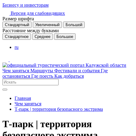
Бизнесу и инвесторам
Версия для слабовидящих
Размер шрифта
Стандартный
Увеличенный
Большой
Расстояние между буквами
Стандартное
Среднее
Большое
ru
Чем заняться
Маршруты
Фестивали и события
Где
остановиться
Где поесть
Как добраться
Главная
Чем заняться
Т-парк | территория безопасного экстрима
Т-парк | территория
безопасного экстрима