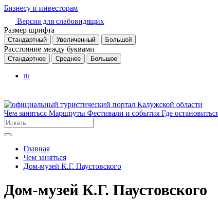
Бизнесу и инвесторам
Версия для слабовидящих
Размер шрифта
Стандартный
Увеличенный
Большой
Расстояние между буквами
Стандартное
Среднее
Большое
ru
Чем заняться
Маршруты
Фестивали и события
Где остановитьс
Главная
Чем заняться
Дом-музей К.Г. Паустовского
Дом-музей К.Г. Паустовского