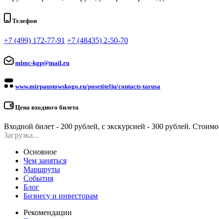
Телефон
+7 (499) 172-77-91
+7 (48435) 2-50-70
mlmc-kgp@mail.ru
www.mirpaustowskogo.ru/posetitelju/contacts-tarusa
Цена входного билета
Входной билет - 200 рублей, с экскурсией - 300 рублей. Стоим
Загрузка...
Основное
Чем заняться
Маршруты
События
Блог
Бизнесу и инвесторам
Рекомендации