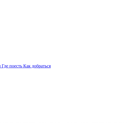
я
Где поесть
Как добраться