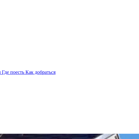
я
Где поесть
Как добраться