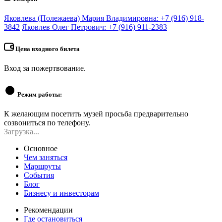
Яковлева (Полежаева) Мария Владимировна: +7 (916) 918-
3842
Яковлев Олег Петрович: +7 (916) 911-2383
Цена входного билета
Вход за пожертвование.
Режим работы:
К желающим посетить музей просьба предварительно
созвониться по телефону.
Загрузка...
Основное
Чем заняться
Маршруты
События
Блог
Бизнесу и инвесторам
Рекомендации
Где остановиться