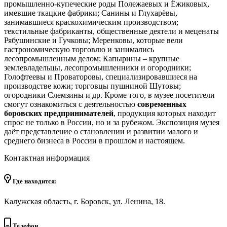
промышленно-купеческие роды Полежаевых и Ёжиковых,
имевшие ткацкие фабрики; Санины и Глухарёвы,
занимавшиеся краскохимическим производством;
текстильные фабриканты, общественные деятели и меценаты
Рябушинские и Гучковы; Меренковы, которые вели
гастрономическую торговлю и занимались
лесопромышленным делом; Капырины – крупные
землевладельцы, лесопромышленники и огородники;
Голофтеевы и Проваторовы, специализировавшиеся на
производстве кожи; торговцы пушниной Шутовы;
огородники Слемзины и др. Кроме того, в музее посетители
смогут ознакомиться с деятельностью
современных
боровских предпринимателей
, продукция которых находит
спрос не только в России, но и за рубежом. Экспозиция музея
даёт представление о становлении и развитии малого и
среднего бизнеса в России в прошлом и настоящем.
Контактная информация
Где находится:
Калужская область, г. Боровск, ул. Ленина, 18.
Телефон