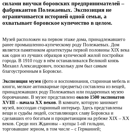
силами внучки боровских предпринимателей –
фабрикантов Полежаевых. Экспозиция не
ограничивается историей одной семьи, а
охватывает боровское купечество в целом.
Музей расположен на первом этаже дома, принадлежавшего
ранее промышленно-купеческому роду Полежаевых. Дом
является памятником архитектуры первой половины XIX века
как один из лучших образцов купеческой жилой постройки
города. В 1910 году в нём останавливался Великий князь
Михаил Александрович, поскольку дом был самым
благоустроенным в Боровске.
Экспозиция музея
(фото и воспоминания, старинная мебель и
книги, мелкие антикварные предметы) составлена из вещей,
принадлежавших роду Полежаевых или подаренных музею
боровчанами. В музее представлено
около 1500
экспонатов
XVIII – начала XX веков
. В комнате, которую занимает
музей, воссоздан старинный интерьер. Здесь представлены
вещи и судьбы людей, составляющих славу Боровска и
сделавших его богатым и процветающим на рубеже XIX – XX
веков. Среди них Ждановы – купцы 1-ой гильдии,
торговавшие зерном, в том числе – с Германией;