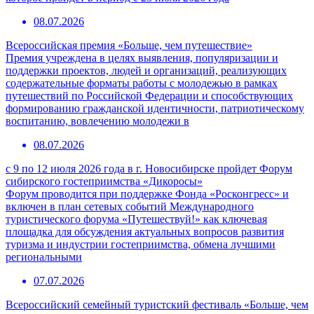
08.07.2026
Всероссийская премия «Больше, чем путешествие»
Премия учреждена в целях выявления, популяризации и
поддержки проектов, людей и организаций, реализующих
содержательные форматы работы с молодежью в рамках
путешествий по Российской Федерации и способствующих
формированию гражданской идентичности, патриотическому
воспитанию, вовлечению молодежи в
08.07.2026
с 9 по 12 июля 2026 года в г. Новосибирске пройдет Форум
сибирского гостеприимства «Дикоросы»
Форум проводится при поддержке Фонда «Росконгресс» и
включен в план сетевых событий Международного
туристического форума «Путешествуй!» как ключевая
площадка для обсуждения актуальных вопросов развития
туризма и индустрии гостеприимства, обмена лучшими
региональными
07.07.2026
Всероссийский семейный туристский фестиваль «Больше, чем