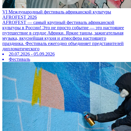
VI Международный фестиваль африканской культуры
AFROFEST 2026
AFROFEST — самый крупный фестиваль африканской
культуры в России! Это не просто событие — это настоящее
путешествие в сердце Африки. Яркие танцы, зажигательная
музыка, вкуснейшая кухня и атмосфера настоящего
праздника. Фестиваль ежегодно объединяет представителей
дипломатического
20.07.2026 - 05.09.2026
Фестиваль