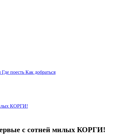
я
Где поесть
Как добраться
милых КОРГИ!
первые с сотней милых КОРГИ!