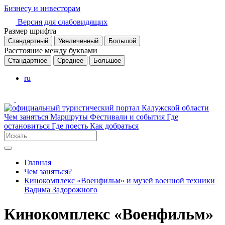
Бизнесу и инвесторам
Версия для слабовидящих
Размер шрифта
Стандартный
Увеличенный
Большой
Расстояние между буквами
Стандартное
Среднее
Большое
ru
Чем заняться
Маршруты
Фестивали и события
Где
остановиться
Где поесть
Как добраться
Главная
Чем заняться?
Кинокомплекс «Военфильм» и музей военной техники
Вадима Задорожного
Кинокомплекс «Военфильм»