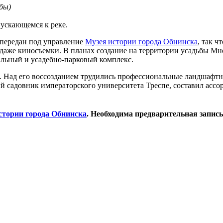
ьбы)
пускающемся к реке.
 передан под управление
Музея истории города Обнинска
, так ч
, даже киносъемки. В планах создание на территории усадьбы 
альный и усадебно-парковый комплекс.
. Над его воссозданием трудились профессиональные ландшафтн
ный садовник императорского университета Треспе, составил асс
стории города Обнинска
. Необходима предварительная запись п