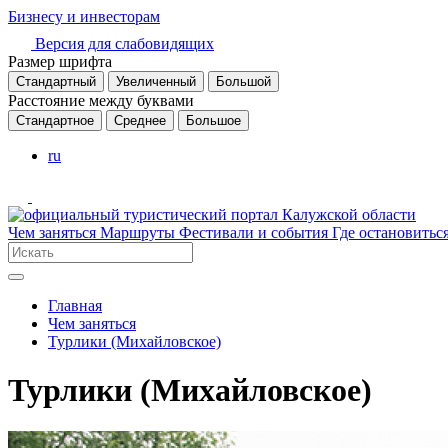
Бизнесу и инвесторам
Версия для слабовидящих
Размер шрифта
Стандартный
Увеличенный
Большой
Расстояние между буквами
Стандартное
Среднее
Большое
ru
Чем заняться
Маршруты
Фестивали и события
Где остановитьс
Главная
Чем заняться
Турлики (Михайловское)
Турлики (Михайловское)