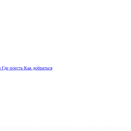
я
Где поесть
Как добраться