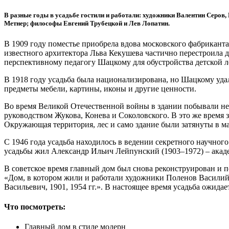
В разные годы в усадьбе гостили и работали: художники Валентин Серо
Метнер; философы Евгений Трубецкой и Лев Лопатин.
В 1909 году поместье приобрела вдова московского фабрикант
известного архитектора Льва Кекушева частично перестроила д
перспективному педагогу Шацкому для обустройства детской л
В 1918 году усадьба была национализирована, но Шацкому уда
предметы мебели, картины, иконы и другие ценности.
Во время Великой Отечественной войны в здании побывали нем
руководством Жукова, Конева и Соколовского. В это же время 
Окружающая территория, лес и само здание были затянуты в 
С 1946 года усадьба находилось в ведении секретного научного
усадьбы жил Александр Ильич Лейпунский (1903–1972) – акаде
В советское время главный дом был снова реконструирован и п
«Дом, в котором жили и работали художники Поленов Василий
Васильевич, 1901, 1954 гг.». В настоящее время усадьба ожидае
Что посмотреть:
Главный дом в стиле модерн