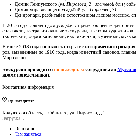
Домик Лейпунского
(ул. Пирогова, 2 - гостевой дом усад
Домик управляющего усадьбой
(ул. Пирогова, 3)
Дендропарк, разбитый в естественном лесном массиве, с
В 2015 году главный дом усадьбы с прилегающей территорией
спектакли, театрализованные экскурсии, пленэры художников
творческий, образовательный, выставочный, музейный, музык
В июле 2018 года состоялось открытие
исторического розария
роз, выведенные до 1916 года, когда известный садовод, глав
Морозовой.
Экскурсии проводятся
по выходным
сотрудниками
Музея и
кроме понедельника).
Контактная информация
Где находится:
Калужская область, г. Обнинск, ул. Пирогова, д.1
Загрузка...
Основное
Чем заняться