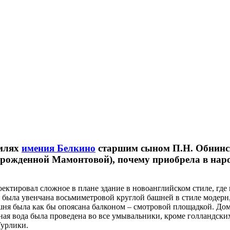
емлях
имения Белкино
старшим сыном П.Н. Обнинско
урожденной Мамонтовой), почему приобрела в наро
ектировал сложное в плане здание в новоанглийском стиле, гд
была увенчана восьмиметровой круглой башней в стиле модерн, 
шня была как бы опоясана балконом – смотровой площадкой. Дом
ная вода была проведена во все умывальники, кроме голландски
Турлики.