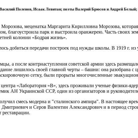
в, Василий Поленов, Исаак Левитан; поэты Валерий Брюсов и Андрей Белы
а Морозова, меценатка Маргарита Кирилловна Морозова, которая
ом, благоустроила парк и выстроила оранжерею. Часть своих зем
етней колонии «Бодрая жизнь».
лось добиться передачи построек под нужды школы. В 1919 г. и
цы, а после контрнаступления советской армии здесь размещал
здание лишилось своей главной черты – башни: она разобрана с 
маскировочную сетку, были прорыты многочисленные эвакуацио
 центра «Лаборатория «В», здесь проживали ученые физики-ядерщ
мик АН Украинской ССР, один из организаторов и руководителе
олучил смесь модерна и "сталинского ампира". В настоящее врем
 Дмитриевич и Серов Валентин Александрович и в период строи
т реставрации.