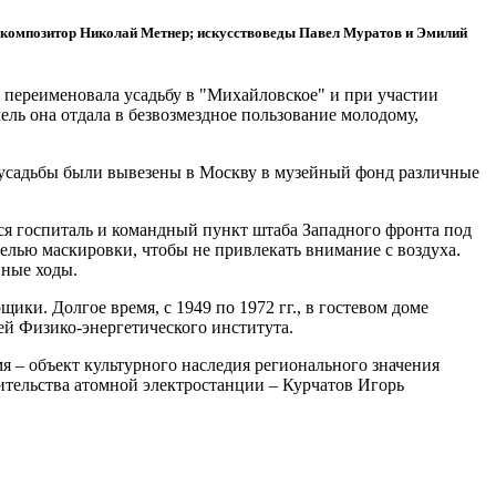
й; композитор Николай Метнер; искусствоведы Павел Муратов и Эмилий
 переименовала усадьбу в "Михайловское" и при участии
ель она отдала в безвозмездное пользование молодому,
з усадьбы были вывезены в Москву в музейный фонд различные
ся госпиталь и командный пункт штаба Западного фронта под
целью маскировки, чтобы не привлекать внимание с воздуха.
нные ходы.
ики. Долгое время, с 1949 по 1972 гг., в гостевом доме
й Физико-энергетического института.
я – объект культурного наследия регионального значения
тельства атомной электростанции – Курчатов Игорь