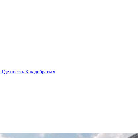
я
Где поесть
Как добраться