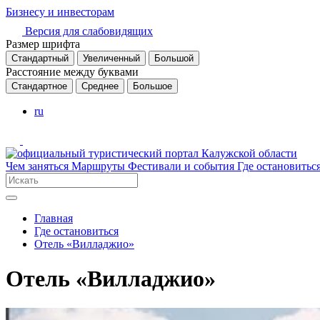
Бизнесу и инвесторам
Версия для слабовидящих
Размер шрифта
Стандартный
Увеличенный
Большой
Расстояние между буквами
Стандартное
Среднее
Большое
ru
Чем заняться
Маршруты
Фестивали и события
Где остановитьс
Главная
Где остановиться
Отель «Вилладжио»
Отель «Вилладжио»