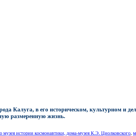
ода Калуга, в его историческом, культурном и дел
йную размеренную жизнь.
о музея истории космонавтики, дома-музея К.Э. Циолковского
,
м