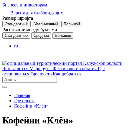
Бизнесу и инвесторам
Версия для слабовидящих
Размер шрифта
Стандартный
Увеличенный
Большой
Расстояние между буквами
Стандартное
Среднее
Большое
ru
Чем заняться
Маршруты
Фестивали и события
Где
остановиться
Где поесть
Как добраться
Главная
Где поесть
Кофейни «Клён»
Кофейни «Клён»