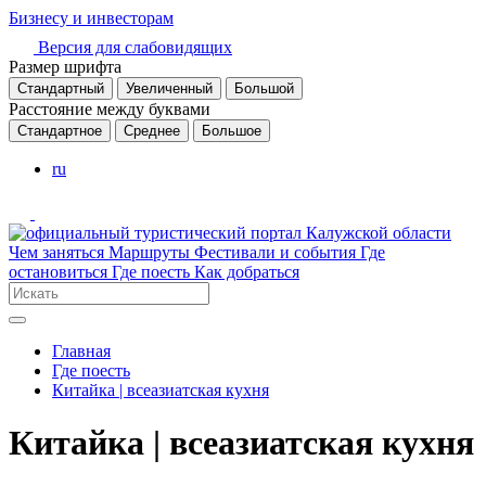
Бизнесу и инвесторам
Версия для слабовидящих
Размер шрифта
Стандартный
Увеличенный
Большой
Расстояние между буквами
Стандартное
Среднее
Большое
ru
Чем заняться
Маршруты
Фестивали и события
Где
остановиться
Где поесть
Как добраться
Главная
Где поесть
Китайка | всеазиатская кухня
Китайка | всеазиатская кухня