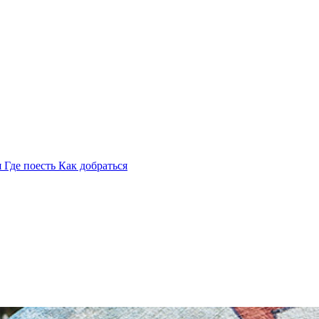
я
Где поесть
Как добраться