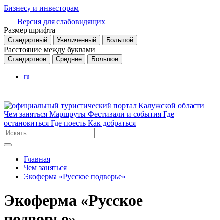
Бизнесу и инвесторам
Версия для слабовидящих
Размер шрифта
Стандартный
Увеличенный
Большой
Расстояние между буквами
Стандартное
Среднее
Большое
ru
Чем заняться
Маршруты
Фестивали и события
Где
остановиться
Где поесть
Как добраться
Главная
Чем заняться
Экоферма «Русское подворье»
Экоферма «Русское
подворье»