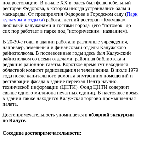
под ресторацию. В начале XX в. здесь был фешенебельный
ресторан Федорова, в котором иногда устраивались балы и
маскарады. От предприятия Федорова в Городском саду (
Парк
культуры и отдыха
) работал летний ресторан «Кукушка»,
любимый калужанами и гостями города (его "потомок" до
сих пор работает в парке под "историческим" названием).
В 20-30-е годы в здании работали различные учреждения,
например, земельный и финансовый отделы Калужского
райисполкома. В послевоенные годы здесь был Калужский
райисполком со всеми отделами, районная библиотека и
редакция районной газеты. Короткое время тут находился
областной комитет радиовещания и телевидения. В июле 1979
года после капитального ремонта внутренних помещений и
реставрации фасада в здание переехал Центр научно-
технической информации (ЦНТИ). Фонд ЦНТИ содержит
свыше одного миллиона печатных единиц. В настоящее время
в здании также находится Калужская торгово-промышленная
палата.
Достопримечательность упоминается в
обзорной экскурсии
по Калуге.
Соседние достопримечательности: