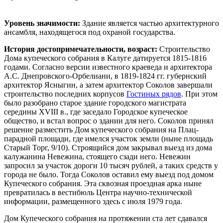
Уровень значимости:
Здание является частью архитектурного
ансамбля, находящегося под охраной государства.
История достопримечательности, возраст:
Строительство
Дома купеческого собрания в Калуге датируется 1815-1816
годами. Согласно версии известного краеведа и архитектора
А.С. Днепровского-Орбелиани, в 1819-1824 гг. губернский
архитектор Ясныгин, а затем архитектор Соколов завершали
строительство последних корпусов
Гостиных рядов
. При этом
было разобрано старое здание городского магистрата
середины XVIII в., где заседало Городское купеческое
общество, и встал вопрос о здании для него. Соколов принял
решение разместить Дом купеческого собрания на Плац-
парадной площади, где имелся участок земли (ныне площадь
Старый Торг, 9/10). Строящийся дом закрывал выезд из дома
калужанина Невежина, стоящего сзади него. Невежин
запросил за участок дороги 10 тысяч рублей, а таких средств у
города не было. Тогда Соколов оставил ему выезд под домом
Купеческого собрания. Эта сквозная проездная арка ныне
превратилась в вестибюль Центра научно-технической
информации, размещенного здесь с июля 1979 года.
Дом Купеческого собрания на протяжении ста лет сдавался