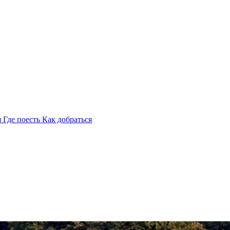
я
Где поесть
Как добраться