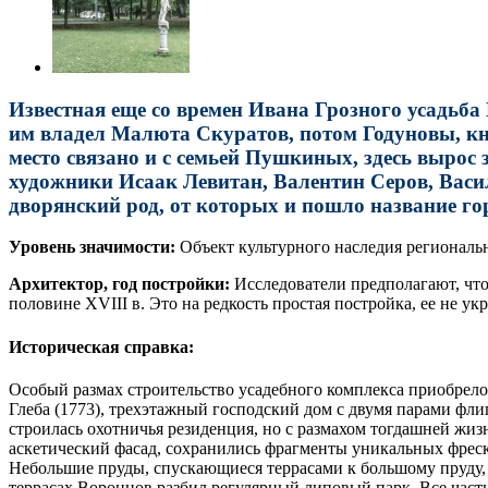
Известная еще со времен Ивана Грозного усадьба
им владел Малюта Скуратов, потом Годуновы, кн
место связано и с семьей Пушкиных, здесь вырос
художники Исаак Левитан, Валентин Серов, Васи
дворянский род, от которых и пошло название го
Уровень значимости:
Объект культурного наследия региональн
Архитектор, год постройки:
Исследователи предполагают, что
половине XVIII в. Это на редкость простая постройка, ее не у
Историческая справка:
Особый размах строительство усадебного комплекса приобрело
Глеба (1773), трехэтажный господский дом с двумя парами фли
строилась охотничья резиденция, но с размахом тогдашней жи
аскетический фасад, сохранились фрагменты уникальных фреско
Небольшие пруды, спускающиеся террасами к большому пруду,
террасах Воронцов разбил регулярный липовый парк. Все час