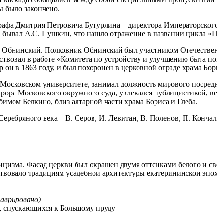
ы было закончено.
графа Дмитрия Петровича Бутурлина – директора Императорского
бе бывал А.С. Пушкин, что нашло отражение в названии цикла «
ч Обнинский. Полковник Обнинский был участником Отечествен
ствовал в работе «Комитета по устройству и улучшению быта п
 он в 1863 году, и был похоронен в церковной ограде храма Бори
Московском университете, занимал должность мирового посредн
урора Московского окружного суда, увлекался публицистикой, 
имом Белкино, близ алтарной части храма Бориса и Глеба.
ребряного века – В. Серов, И. Левитан, В. Поленов, П. Кончал
ассицизма. Фасад церкви был окрашен двумя оттенками белого и 
твовало традициям усадебной архитектуры екатерининской эпохи
)
аврировано)
, спускающихся к Большому пруду