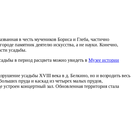
званная в честь мучеников Бориса и Глеба, частично
роде памятник деятелю искусства, а не науки. Конечно,
сти усадьбы.
садьбы в период расцвета можно увидеть в
Музее истории
рушение усадьбы XVIII века в д. Белкино, но и возродить весь
больших пруда и каскад из четырех малых прудов,
де устроен концертный зал. Обновленная территория стала