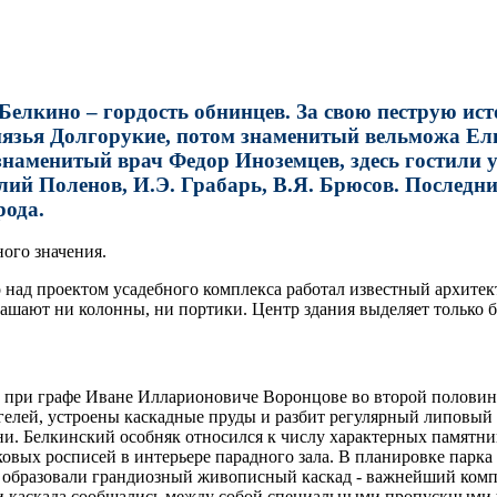
 Белкино – гордость обнинцев. За свою пеструю ис
язья Долгорукие, потом знаменитый вельможа Ели
 знаменитый врач Федор Иноземцев, здесь гостили
лий Поленов, И.Э. Грабарь, В.Я. Брюсов. Послед
рода.
ого значения.
 над проектом усадебного комплекса работал известный архитек
крашают ни колонны, ни портики. Центр здания выделяет только б
 при графе Иване Илларионовиче Воронцове во второй половине
гелей, устроены каскадные пруды и разбит регулярный липовый 
зни. Белкинский особняк относился к числу характерных памятн
вых росписей в интерьере парадного зала. В планировке парка 
 образовали грандиозный живописный каскад - важнейший компо
ти каскада сообщались между собой специальными пропускными 