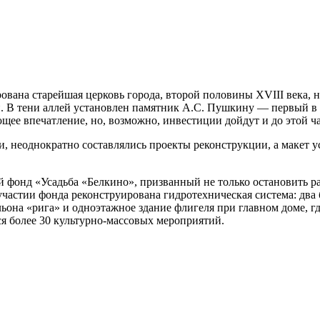
вана старейшая церковь города, второй половины XVIII века, на
 В тени аллей установлен памятник А.С. Пушкину — первый в го
е впечатление, но, возможно, инвестиции дойдут и до этой ча
 неоднократно составлялись проекты реконструкции, а макет у
фонд «Усадьба «Белкино», призванный не только остановить раз
частии фонда реконструирована гидротехническая система: два 
ьона «рига» и одноэтажное здание флигеля при главном доме, г
я более 30 культурно-массовых мероприятий.