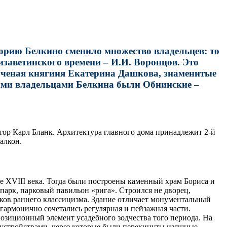
торию Белкино сменило множество владельцев: то
заветинского времени – И.И. Воронцов. Это
 ученая княгиня Екатерина Дашкова, знаменитые
ними владельцами Белкина были Обнинские –
тор Карл Бланк. Архитектура главного дома принадлежит 2-й
алкон.
 XVIII века. Тогда были построены каменный храм Бориса и
парк, парковый павильон «рига». Строился не дворец,
иков раннего классицизма. Здание отличает монументальный
гармонично сочетались регулярная и пейзажная части.
зиционный элемент усадебного зодчества того периода. На
устройствами, через которые были перекинуты изящные