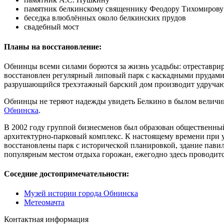
памятник белкинскому священнику Феодору Тихомирову
беседка влюблённых около белкинских прудов
свадебный мост
Планы на восстановление:
Обнинцы всеми силами борются за жизнь усадьбы: отреставриро
восстановлен регулярный липовый парк с каскадными прудами.
разрушающийся трехэтажный барский дом производит удручающе
Обнинцы не теряют надежды увидеть Белкино в былом величии,
Обнинска
.
В 2002 году группой бизнесменов был образован общественный 
архитектурно-парковый комплекс. К настоящему времени при у
восстановлены парк с исторической планировкой, здание павил
популярным местом отдыха горожан, ежегодно здесь проводитс
Соседние достопримечательности:
Музей истории города Обнинска
Метеомачта
Контактная информация