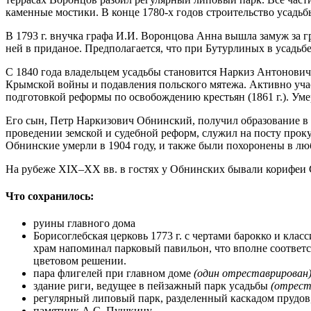
каменные мостики. В конце 1780-х годов строительство усадьб
В 1793 г. внучка графа И.И. Воронцова Анна вышла замуж за 
ней в приданое. Предполагается, что при Бутурлиных в усадь
С 1840 года владельцем усадьбы становится Наркиз Антонови
Крымской войны и подавления польского мятежа. Активно уча
подготовкой реформы по освобождению крестьян (1861 г.). Умер
Его сын, Петр Наркизович Обнинский, получил образование в 
проведении земской и судебной реформ, служил на посту прок
Обнинские умерли в 1904 году, и также были похоронены в люб
На рубеже XIX–XX вв. в гостях у Обнинских бывали корифеи Се
Что сохранилось:
руины главного дома
Борисоглебская церковь 1773 г. с чертами барокко и кл
храм напоминал парковый павильон, что вполне соответс
цветовом решении.
пара флигелей при главном доме
(один отреставрирован
здание риги, ведущее в пейзажный парк усадьбы
(отрест
регулярный липовый парк, разделенный каскадом прудов
памятник А.С. Пушкину