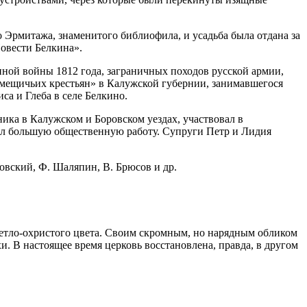
 Эрмитажа, знаменитого библиофила, и усадьба была отдана за
Повести Белкина».
ной войны 1812 года, заграничных походов русской армии,
омещичьих крестьян» в Калужской губернии, занимавшегося
са и Глеба в селе Белкино.
ика в Калужском и Боровском уездах, участвовал в
вел большую общественную работу. Супруги Петр и Лидия
овский, Ф. Шаляпин, В. Брюсов и др.
светло-охристого цвета. Своим скромным, но нарядным обликом
. В настоящее время церковь восстановлена, правда, в другом