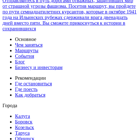
Отправляйтесь в путь дорогами отважных, защитивших мир
от страшной угрозы фашизма. Посетив маршрут, вы пройдете
по пути семнадцатилетних курсантов, которые в октябре 1941
года на Ильинских рубежах сдерживали врага двенадцать
дней вместо пяти. Вы сможете прикоснуться к истории в
сохранившихся
Основное
Чем заняться
Маршруты
События
Блог
Бизнесу и инвесторам
Рекомендации
Где остановиться
Где поесть
Как добраться
Города
Калуга
Боровск
Козельск
Таруса
Обнинск