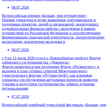
08.07.2026
Всероссийская премия «Больше, чем путешествие»
Премия учреждена в целях выявления, популяризации и
поддержки проектов, людей и организаций, реализующих
содержательные форматы работы с молодежью в рамках
путешествий по Российской Федерации и способствующих
формированию гражданской идентичности, патриотическому
воспитанию, вовлечению молодежи в
08.07.2026
с 9 по 12 июля 2026 года в г. Новосибирске пройдет Форум
сибирского гостеприимства «Дикоросы»
Форум проводится при поддержке Фонда «Росконгресс» и
включен в план сетевых событий Международного
туристического форума «Путешествуй!» как ключевая
площадка для обсуждения актуальных вопросов развития
туризма и индустрии гостеприимства, обмена лучшими
региональными
07.07.2026
Всероссийский семейный туристский фестиваль «Больше, чем