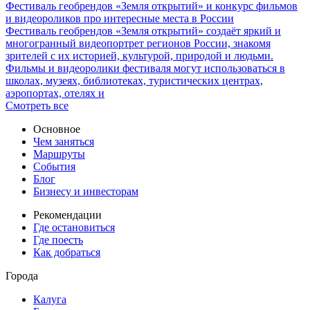
Фестиваль геобрендов «Земля открытий» и конкурс фильмов
и видеороликов про интересные места в России
Фестиваль геобрендов «Земля открытий» создаёт яркий и
многогранный видеопортрет регионов России, знакомя
зрителей с их историей, культурой, природой и людьми.
Фильмы и видеоролики фестиваля могут использоваться в
школах, музеях, библиотеках, туристических центрах,
аэропортах, отелях и
Смотреть все
Основное
Чем заняться
Маршруты
События
Блог
Бизнесу и инвесторам
Рекомендации
Где остановиться
Где поесть
Как добраться
Города
Калуга