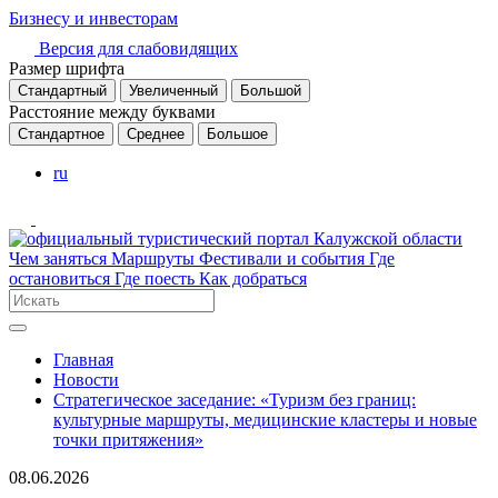
Бизнесу и инвесторам
Версия для слабовидящих
Размер шрифта
Стандартный
Увеличенный
Большой
Расстояние между буквами
Стандартное
Среднее
Большое
ru
Чем заняться
Маршруты
Фестивали и события
Где
остановиться
Где поесть
Как добраться
Главная
Новости
Стратегическое заседание: «Туризм без границ:
культурные маршруты, медицинские кластеры и новые
точки притяжения»
08.06.2026