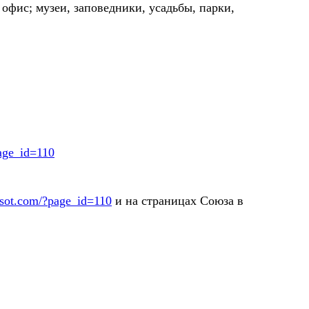
офис; музеи, заповедники, усадьбы, парки,
page_id=110
sot.com/?page_id=110
и на страницах Союза в