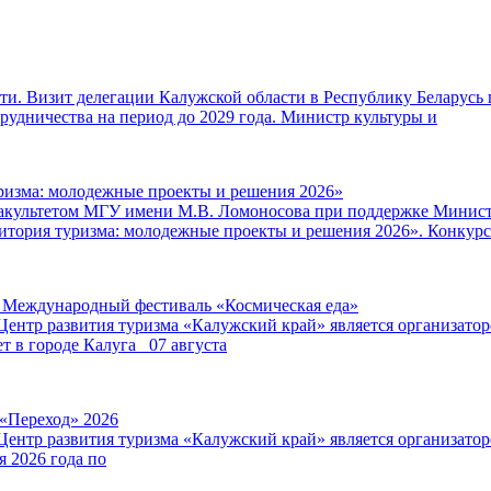
и. Визит делегации Калужской области в Республику Беларусь 
удничества на период до 2029 года. Министр культуры и
ризма: молодежные проекты и решения 2026»
факультетом МГУ имени М.В. Ломоносова при поддержке Минист
итория туризма: молодежные проекты и решения 2026». Конкурс
V Международный фестиваль «Космическая еда»
Центр развития туризма «Калужский край» является организат
т в городе Калуга 07 августа
 «Переход» 2026
Центр развития туризма «Калужский край» является организат
я 2026 года по