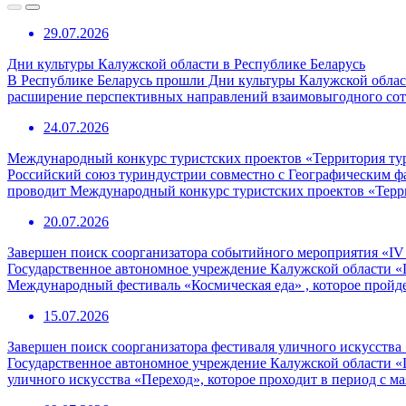
29.07.2026
Дни культуры Калужской области в Республике Беларусь
В Республике Беларусь прошли Дни культуры Калужской област
расширение перспективных направлений взаимовыгодного сотр
24.07.2026
Международный конкурс туристских проектов «Территория ту
Российский союз туриндустрии совместно с Географическим 
проводит Международный конкурс туристских проектов «Терр
20.07.2026
Завершен поиск соорганизатора событийного мероприятия «I
Государственное автономное учреждение Калужской области «
Международный фестиваль «Космическая еда» , которое пройде
15.07.2026
Завершен поиск соорганизатора фестиваля уличного искусства
Государственное автономное учреждение Калужской области «
уличного искусства «Переход», которое проходит в период с ма