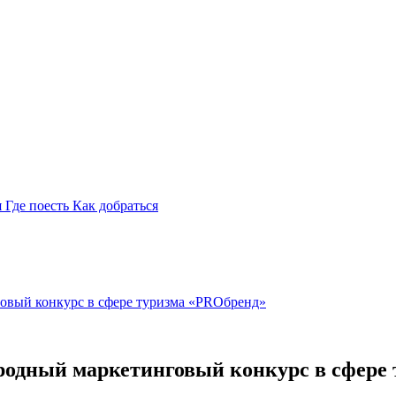
я
Где поесть
Как добраться
говый конкурс в сфере туризма «PROбренд»
ародный маркетинговый конкурс в сфере