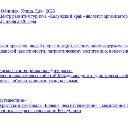
«Обнинск. Улица. Еда» 2026
Центр развития туризма «Калужский край» является организат
 23 июля 2026 года
ржки проектов, людей и организаций, реализующих содержатель
данской идентичности, патриотическому воспитанию, вовлече
ибирского гостеприимства «Дикоросы»
чен в план сетевых событий Международного туристического ф
имства, обмена лучшими региональными
путешествие»
уристский фестиваль «Больше, чем путешествие» – масштабное ф
точного лагеря на территории Республики