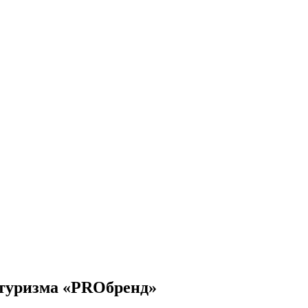
 туризма «PROбренд»