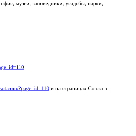
офис; музеи, заповедники, усадьбы, парки,
page_id=110
sot.com/?page_id=110
и на страницах Союза в