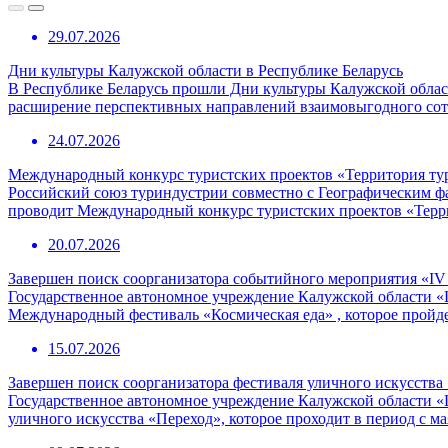
29.07.2026
Дни культуры Калужской области в Республике Беларусь
В Республике Беларусь прошли Дни культуры Калужской област
расширение перспективных направлений взаимовыгодного сотр
24.07.2026
Международный конкурс туристских проектов «Территория ту
Российский союз туриндустрии совместно с Географическим 
проводит Международный конкурс туристских проектов «Терр
20.07.2026
Завершен поиск соорганизатора событийного мероприятия «I
Государственное автономное учреждение Калужской области «
Международный фестиваль «Космическая еда» , которое пройде
15.07.2026
Завершен поиск соорганизатора фестиваля уличного искусства
Государственное автономное учреждение Калужской области «
уличного искусства «Переход», которое проходит в период с ма