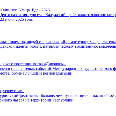
«Обнинск. Улица. Еда» 2026
Центр развития туризма «Калужский край» является организат
 23 июля 2026 года
ржки проектов, людей и организаций, реализующих содержатель
данской идентичности, патриотическому воспитанию, вовлече
ибирского гостеприимства «Дикоросы»
чен в план сетевых событий Международного туристического ф
имства, обмена лучшими региональными
путешествие»
уристский фестиваль «Больше, чем путешествие» – масштабное ф
точного лагеря на территории Республики