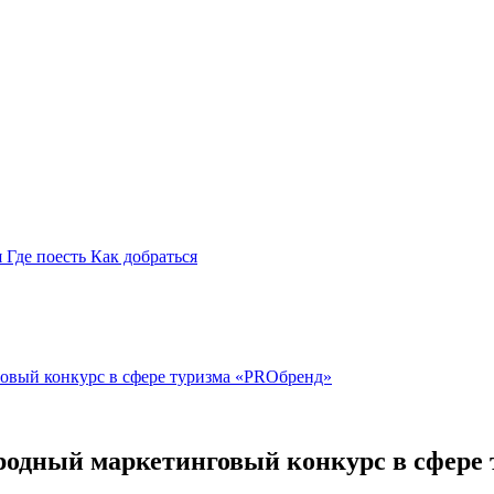
я
Где поесть
Как добраться
говый конкурс в сфере туризма «PROбренд»
ародный маркетинговый конкурс в сфере