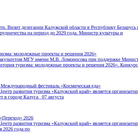
и. Визит делегации Калужской области в Республику Беларусь 
удничества на период до 2029 года. Министр культуры и
ризма: молодежные проекты и решения 2026»
факультетом МГУ имени М.В. Ломоносова при поддержке Минист
итория туризма: молодежные проекты и решения 2026». Конкурс
V Международный фестиваль «Космическая еда»
Центр развития туризма «Калужский край» является организат
т в городе Калуга 07 августа
 «Переход» 2026
Центр развития туризма «Калужский край» является организат
я 2026 года по