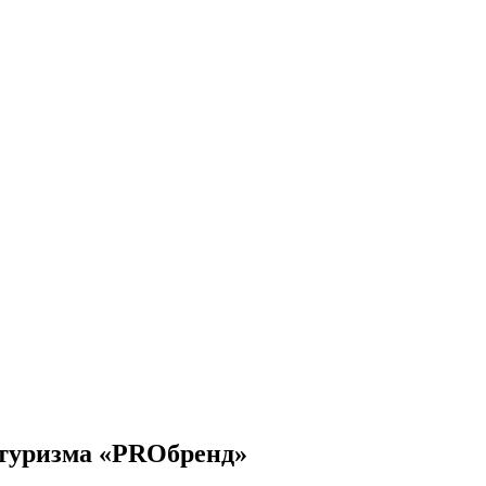
 туризма «PROбренд»