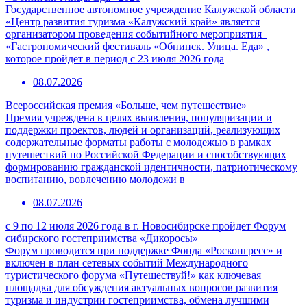
Государственное автономное учреждение Калужской области
«Центр развития туризма «Калужский край» является
организатором проведения событийного мероприятия
«Гастрономический фестиваль «Обнинск. Улица. Еда» ,
которое пройдет в период с 23 июля 2026 года
08.07.2026
Всероссийская премия «Больше, чем путешествие»
Премия учреждена в целях выявления, популяризации и
поддержки проектов, людей и организаций, реализующих
содержательные форматы работы с молодежью в рамках
путешествий по Российской Федерации и способствующих
формированию гражданской идентичности, патриотическому
воспитанию, вовлечению молодежи в
08.07.2026
с 9 по 12 июля 2026 года в г. Новосибирске пройдет Форум
сибирского гостеприимства «Дикоросы»
Форум проводится при поддержке Фонда «Росконгресс» и
включен в план сетевых событий Международного
туристического форума «Путешествуй!» как ключевая
площадка для обсуждения актуальных вопросов развития
туризма и индустрии гостеприимства, обмена лучшими