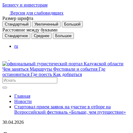
Бизнесу и инвесторам
Версия для слабовидящих
Размер шрифта
Стандартный
Увеличенный
Большой
Расстояние между буквами
Стандартное
Среднее
Большое
ru
Чем заняться
Маршруты
Фестивали и события
Где
остановиться
Где поесть
Как добраться
Главная
Новости
Стартовал прием заявок на участие в отборе на
Всероссийский фестиваль «Больше, чем путешествие»
30.04.2026