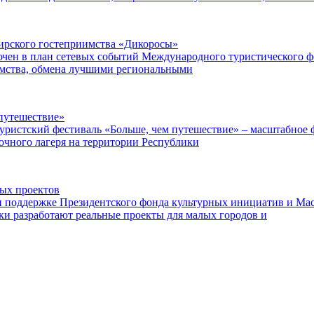
ибирского гостеприимства «Дикоросы»
чен в план сетевых событий Международного туристического ф
имства, обмена лучшими региональными
путешествие»
уристский фестиваль «Больше, чем путешествие» – масштабное ф
точного лагеря на территории Республики
ных проектов
поддержке Президентского фонда культурных инициатив и Маст
ки разработают реальные проекты для малых городов и