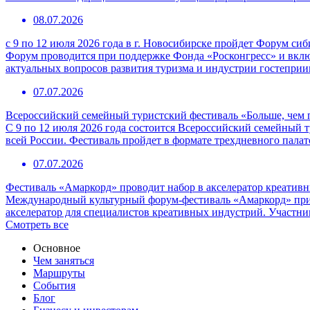
08.07.2026
с 9 по 12 июля 2026 года в г. Новосибирске пройдет Форум с
Форум проводится при поддержке Фонда «Росконгресс» и вклю
актуальных вопросов развития туризма и индустрии гостепри
07.07.2026
Всероссийский семейный туристский фестиваль «Больше, чем 
С 9 по 12 июля 2026 года состоится Всероссийский семейный т
всей России. Фестиваль пройдет в формате трехдневного пала
07.07.2026
Фестиваль «Амаркорд» проводит набор в акселератор креатив
Международный культурный форум-фестиваль «Амаркорд» при 
акселератор для специалистов креативных индустрий. Участни
Смотреть все
Основное
Чем заняться
Маршруты
События
Блог