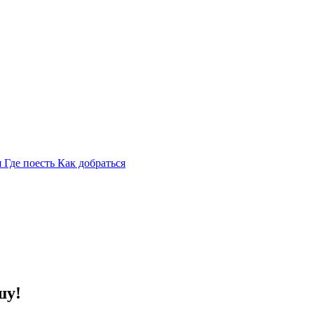
я
Где поесть
Как добраться
шу!