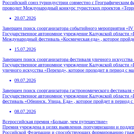
Российский союз туриндустрии совместно с Географическим 
проводит Международный конкурс туристских проектов «Терр
20.07.2026
Завершен поиск соорганизатора событийного мероприятия «I
Государственное автономное учреждение Калужской области «
Международный фестиваль «Космическая еда» , которое пройде
15.07.2026
Завершен поиск соорганизатора фестиваля уличного искусства
Государственное автономное учреждение Калужской области «
уличного искусства «Переход», которое проходит в период с ма
09.07.2026
Завершен поиск соорганизатора гастрономического фестиваля 
Государственное автономное учреждение Калужской области «
фестиваль «Обнинск. Улица. Еда» , которое пройдет в период с
08.07.2026
Всероссийская премия «Больше, чем путешествие»
Премия учреждена в целях выявления, популяризации и подде
Российской Федерации и способствующих формированию граж