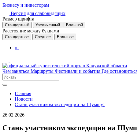
Бизнесу и инвесторам
Версия для слабовидящих
Размер шрифта
Стандартный
Увеличенный
Большой
Расстояние между буквами
Стандартное
Среднее
Большое
ru
Чем заняться
Маршруты
Фестивали и события
Где остановитьс
Главная
Новости
Стань участником экспедиции на Шумшу!
26.02.2026
Стань участником экспедиции на Шум