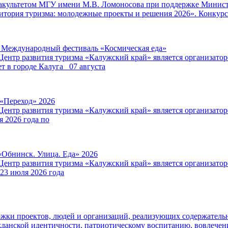
факультетом МГУ имени М.В. Ломоносова при поддержке Минист
итория туризма: молодежные проекты и решения 2026». Конкурс
V Международный фестиваль «Космическая еда»
Центр развития туризма «Калужский край» является организат
т в городе Калуга 07 августа
 «Переход» 2026
Центр развития туризма «Калужский край» является организат
я 2026 года по
«Обнинск. Улица. Еда» 2026
Центр развития туризма «Калужский край» является организат
 23 июля 2026 года
ржки проектов, людей и организаций, реализующих содержатель
данской идентичности, патриотическому воспитанию, вовлече