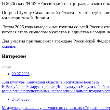
В 2026 году ФГБУ «Российский центр гражданского и 
Остров Шумшу Сахалинской области – место, где закон
милитаристской Японии.
Летом 2026 года молодежные группы со всей России отп
которая стала символом мужества и единства народов н
Для участия приглашаются граждане Российской Федерац
ссылке.
Интересное
29.07.2026
Дни культуры Калужской области в Республике Беларусь
В Республике Беларусь прошли Дни культуры Калужской област
расширение перспективных направлений взаимовыгодного сотр
24.07.2026
Международный конкурс туристских проектов «Территория ту