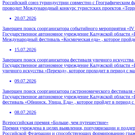
Российский союз туриндустрии совместно с Географическим 
проводит Международный конкурс туристских проектов «Терр
20.07.2026
Завершен поиск соорганизатора событийного мероприятия «I
Государственное автономное учреждение Калужской области «
Международный фестиваль «Космическая еда» , которое пройде
15.07.2026
Завершен поиск соорганизатора фестиваля уличного искусства
Государственное автономное учреждение Калужской области «
уличного искусства «Переход», которое проходит в период с ма
09.07.2026
Завершен поиск соорганизатора гастрономического фестиваля 
Государственное автономное учреждение Калужской области «
фестиваль «Обнинск. Улица. Еда» , которое пройдет в период с
08.07.2026
Всероссийская премия «Больше, чем путешествие»
Премия учреждена в целях выявления, популяризации и подде
Российской Федерации и способствующих формированию граж