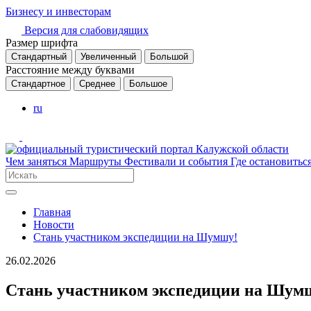
Бизнесу и инвесторам
Версия для слабовидящих
Размер шрифта
Стандартный
Увеличенный
Большой
Расстояние между буквами
Стандартное
Среднее
Большое
ru
Чем заняться
Маршруты
Фестивали и события
Где остановитьс
Главная
Новости
Стань участником экспедиции на Шумшу!
26.02.2026
Стань участником экспедиции на Шум