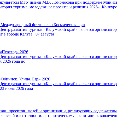
факультетом МГУ имени М.В. Ломоносова при поддержке Минист
итория туризма: молодежные проекты и решения 2026». Конкурс
V Международный фестиваль «Космическая еда»
Центр развития туризма «Калужский край» является организат
т в городе Калуга 07 августа
 «Переход» 2026
Центр развития туризма «Калужский край» является организат
я 2026 года по
«Обнинск. Улица. Еда» 2026
Центр развития туризма «Калужский край» является организат
 23 июля 2026 года
ржки проектов, людей и организаций, реализующих содержатель
данской идентичности, патриотическому воспитанию, вовлече