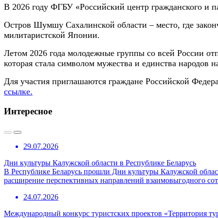
В 2026 году ФГБУ «Российский центр гражданского и 
Остров Шумшу Сахалинской области – место, где закон
милитаристской Японии.
Летом 2026 года молодежные группы со всей России отп
которая стала символом мужества и единства народов н
Для участия приглашаются граждане Российской Федерац
ссылке.
Интересное
29.07.2026
Дни культуры Калужской области в Республике Беларусь
В Республике Беларусь прошли Дни культуры Калужской област
расширение перспективных направлений взаимовыгодного сотр
24.07.2026
Международный конкурс туристских проектов «Территория ту