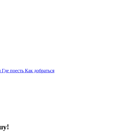
я
Где поесть
Как добраться
шу!