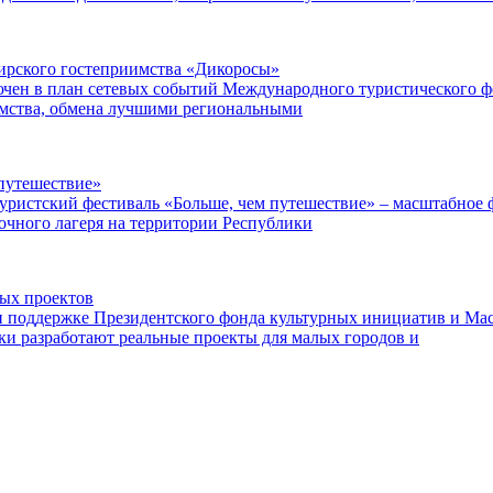
ибирского гостеприимства «Дикоросы»
чен в план сетевых событий Международного туристического ф
имства, обмена лучшими региональными
путешествие»
уристский фестиваль «Больше, чем путешествие» – масштабное ф
точного лагеря на территории Республики
ных проектов
поддержке Президентского фонда культурных инициатив и Маст
ки разработают реальные проекты для малых городов и