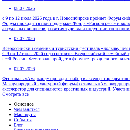
08.07.2026
с 9 по 12 июля 2026 года в г. Новосибирске пройдет Форум с
Форум проводится при поддержке Фонда «Росконгресс» и вклю
актуальных вопросов развития туризма и индустрии гостепри
07.07.2026
Всероссийский семейный туристский фестиваль «Больше, чем 
С 9 по 12 июля 2026 года состоится Всероссийский семейный т
всей России. Фестиваль пройдет в формате трехдневного пала
07.07.2026
Фестиваль «Амаркорд» проводит набор в акселератор креатив
Международный культурный форум-фестиваль «Амаркорд» при 
акселератор для специалистов креативных индустрий. Участни
Смотреть все
Основное
Чем заняться
Маршруты
События
Блог