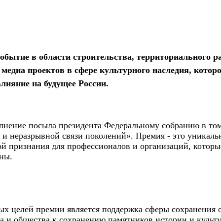
событие в области строительства, территориального р
 медиа проектов в сфере культурного наследия, котор
лияние на будущее России.
лнение посыла президента Федеральному собранию в том
и неразрывной связи поколений». Премия - это уникаль
ой признания для профессионалов и организаций, котор
ны.
ных целей премии является поддержка сферы сохранения 
а и общества к сохранению памятников истории и культ