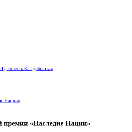
я
Где поесть
Как добраться
ие Нации»
й премии «Наследие Нации»