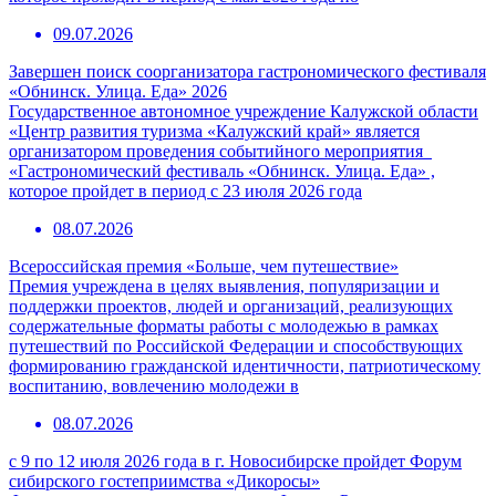
09.07.2026
Завершен поиск соорганизатора гастрономического фестиваля
«Обнинск. Улица. Еда» 2026
Государственное автономное учреждение Калужской области
«Центр развития туризма «Калужский край» является
организатором проведения событийного мероприятия
«Гастрономический фестиваль «Обнинск. Улица. Еда» ,
которое пройдет в период с 23 июля 2026 года
08.07.2026
Всероссийская премия «Больше, чем путешествие»
Премия учреждена в целях выявления, популяризации и
поддержки проектов, людей и организаций, реализующих
содержательные форматы работы с молодежью в рамках
путешествий по Российской Федерации и способствующих
формированию гражданской идентичности, патриотическому
воспитанию, вовлечению молодежи в
08.07.2026
с 9 по 12 июля 2026 года в г. Новосибирске пройдет Форум
сибирского гостеприимства «Дикоросы»