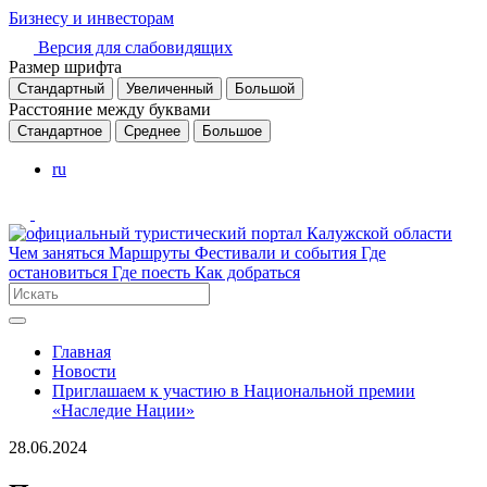
Бизнесу и инвесторам
Версия для слабовидящих
Размер шрифта
Стандартный
Увеличенный
Большой
Расстояние между буквами
Стандартное
Среднее
Большое
ru
Чем заняться
Маршруты
Фестивали и события
Где
остановиться
Где поесть
Как добраться
Главная
Новости
Приглашаем к участию в Национальной премии
«Наследие Нации»
28.06.2024