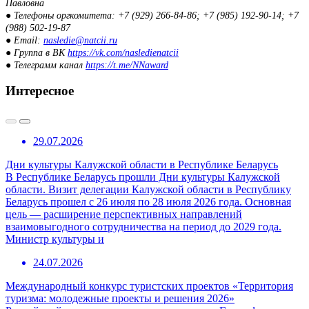
Павловна
● Телефоны оргкомитета: +7 (929) 266-84-86; +7 (985) 192-90-14; +7
(988) 502-19-87
● Email:
nasledie@natcii.ru
● Группа в ВК
https://vk.com/nasledienatcii
● Телеграмм канал
https://t.me/NNaward
Интересное
29.07.2026
Дни культуры Калужской области в Республике Беларусь
В Республике Беларусь прошли Дни культуры Калужской
области. Визит делегации Калужской области в Республику
Беларусь прошел с 26 июля по 28 июля 2026 года. Основная
цель — расширение перспективных направлений
взаимовыгодного сотрудничества на период до 2029 года.
Министр культуры и
24.07.2026
Международный конкурс туристских проектов «Территория
туризма: молодежные проекты и решения 2026»