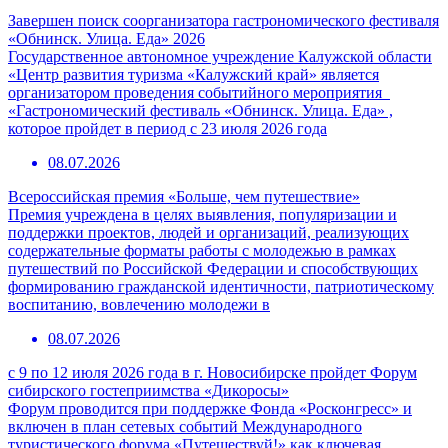
Завершен поиск соорганизатора гастрономического фестиваля
«Обнинск. Улица. Еда» 2026
Государственное автономное учреждение Калужской области
«Центр развития туризма «Калужский край» является
организатором проведения событийного мероприятия
«Гастрономический фестиваль «Обнинск. Улица. Еда» ,
которое пройдет в период с 23 июля 2026 года
08.07.2026
Всероссийская премия «Больше, чем путешествие»
Премия учреждена в целях выявления, популяризации и
поддержки проектов, людей и организаций, реализующих
содержательные форматы работы с молодежью в рамках
путешествий по Российской Федерации и способствующих
формированию гражданской идентичности, патриотическому
воспитанию, вовлечению молодежи в
08.07.2026
с 9 по 12 июля 2026 года в г. Новосибирске пройдет Форум
сибирского гостеприимства «Дикоросы»
Форум проводится при поддержке Фонда «Росконгресс» и
включен в план сетевых событий Международного
туристического форума «Путешествуй!» как ключевая