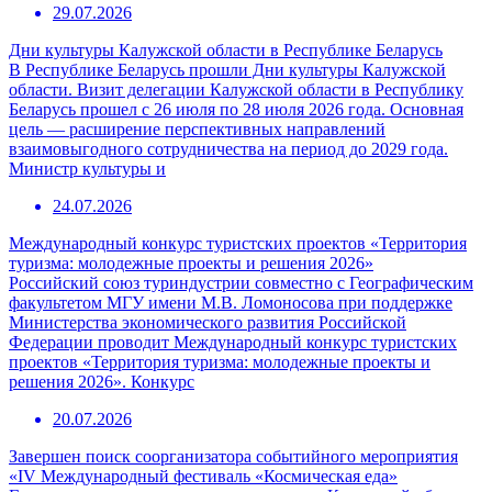
29.07.2026
Дни культуры Калужской области в Республике Беларусь
В Республике Беларусь прошли Дни культуры Калужской
области. Визит делегации Калужской области в Республику
Беларусь прошел с 26 июля по 28 июля 2026 года. Основная
цель — расширение перспективных направлений
взаимовыгодного сотрудничества на период до 2029 года.
Министр культуры и
24.07.2026
Международный конкурс туристских проектов «Территория
туризма: молодежные проекты и решения 2026»
Российский союз туриндустрии совместно с Географическим
факультетом МГУ имени М.В. Ломоносова при поддержке
Министерства экономического развития Российской
Федерации проводит Международный конкурс туристских
проектов «Территория туризма: молодежные проекты и
решения 2026». Конкурс
20.07.2026
Завершен поиск соорганизатора событийного мероприятия
«IV Международный фестиваль «Космическая еда»