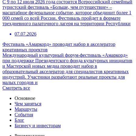
С 9 по 12 июля 2026 года состоится Всероссийский семейный
туристский фестиваль «Больше, чем путешествие» –
масштабное федеральное событие, которое объединит более 1
000 семей со всей России. Фестиваль пройдет в формате
трехдневного палаточного лагеря на территории Республики
07.07.2026
Фестиваль «Амаркорд» проводит набор в акселератор
креативных проектов
Международный культурный форум-фестиваль «Амаркорд»
при поддержке Президентского фонда культурных инициатив
и Мастерской новых медиа проводит набор в
образовательный акселератор для специалистов креативных
индустрий. Участники разработают реальные проекты для
малых городов и
Смотреть все
Основное
Чем заняться
Маршруты
События
Блог
Бизнесу и инвесторам
Рекомендации