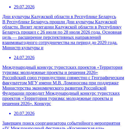
29.07.2026
Дни культуры Калужской области в Республике Беларусь
В Республике Беларусь прошли Дни культуры Калужской
области. Визит делегации Калужской области в Республику
Беларусь прошел с 26 июля по 28 июля 2026 года. Основная
цель — расширение перспективных направлений
взаимовыгодного сотрудничества на период до 2029 года.
Министр культуры и
24.07.2026
Международный конкурс туристских проектов «Территория
туризма: молодежные проекты и решения 2026»
Российский союз туриндустрии совместно с Географическим
факультетом МГУ имени М.В. Ломоносова при поддержке
Министерства экономического развития Российской
Федерации проводит Международный конкурс туристских
проектов «Территория туризма: молодежные проекты и
решения 2026». Конкурс
20.07.2026
Завершен поиск соорганизатора событийного мероприятия
«IV Международный фестиваль «Космическая еда»