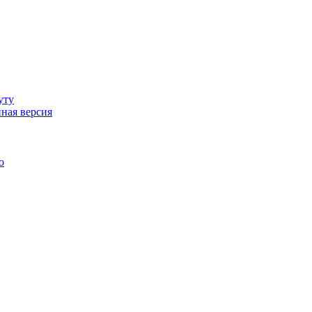
уту
ная версия
о