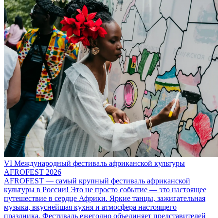
VI Международный фестиваль африканской культуры
AFROFEST 2026
AFROFEST — самый крупный фестиваль африканской
культуры в России! Это не просто событие — это настоящее
путешествие в сердце Африки. Яркие танцы, зажигательная
музыка, вкуснейшая кухня и атмосфера настоящего
праздника. Фестиваль ежегодно объединяет представителей