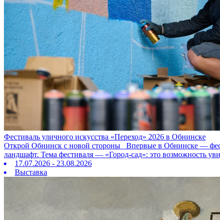
Фестиваль уличного искусства «Переход» 2026 в Обнинске
Открой Обнинск с новой стороны Впервые в Обнинске — фестив
ландшафт. Тема фестиваля — «Город‑сад»: это возможность ув
17.07.2026 - 23.08.2026
Выставка