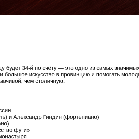
ду будет 34-й по счёту — это одно из самых значим
сти большое искусство в провинцию и помогать мол
ывчивой, чем столичную.
ссии.
ь) и Александр Гиндин (фортепиано)
но)
ство фуги»
монастыря