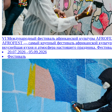
VI Международный фестиваль африканской культуры AFROFE
AFROFEST — самый крупный фестиваль африканской культуры в
вкуснейшая кухня и атмосфера настоящего праздника. Фестива
20.07.2026 - 05.09.2026
Фестиваль