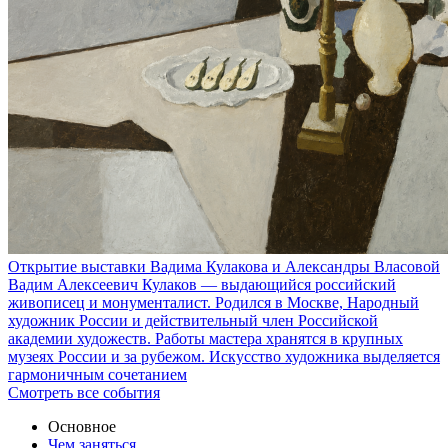
Открытие выставки Вадима Кулакова и Александры Власовой
Вадим Алексеевич Кулаков — выдающийся российский
живописец и монументалист. Родился в Москве, Народный
художник России и действительный член Российской
академии художеств. Работы мастера хранятся в крупных
музеях России и за рубежом. Искусство художника выделяется
гармоничным сочетанием
Смотреть все события
Основное
Чем заняться