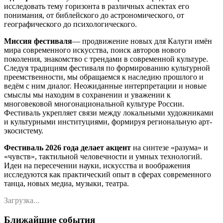
исследовать тему горизонта в различных аспектах его
понимания, от библейского до астрономического, от
географического до психологического.
Миссия фестиваля
— продвижение новых для Калуги имён
мира современного искусства, поиск авторов нового
поколения, знакомство с трендами в современной культуре.
Следуя традициям фестиваля по формированию культурной
преемственности, мы обращаемся к наследию прошлого и
ведём с ним диалог. Неожиданные интерпретации и новые
смыслы мы находим в сохранении и уважении к
многовековой многонациональной культуре России.
Фестиваль укрепляет связи между локальными художниками
и культурными институциями, формируя региональную арт-
экосистему.
Фестиваль 2026 года делает акцент
на синтезе «разума» и
«чувств», тактильной человечности и умных технологий.
Идеи на пересечении науки, искусства и воображения
исследуются как практический опыт в сферах современного
танца, новых медиа, музыки, театра.
Загрузка...
Ближайшие события