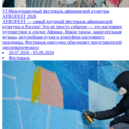
VI Международный фестиваль африканской культуры
AFROFEST 2026
AFROFEST — самый крупный фестиваль африканской
культуры в России! Это не просто событие — это настоящее
путешествие в сердце Африки. Яркие танцы, зажигательная
музыка, вкуснейшая кухня и атмосфера настоящего
праздника. Фестиваль ежегодно объединяет представителей
дипломатического
20.07.2026 - 05.09.2026
Фестиваль