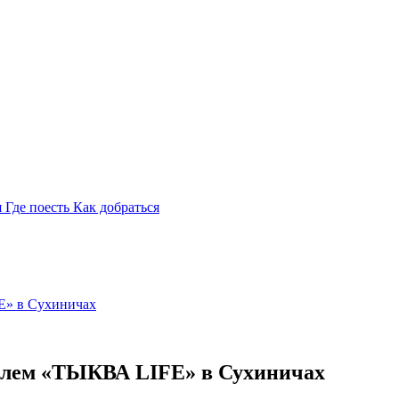
я
Где поесть
Как добраться
» в Сухиничах
лем «ТЫКВА LIFE» в Сухиничах