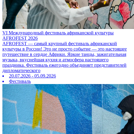
VI Международный фестиваль африканской культуры
AFROFEST 2026
AFROFEST — самый крупный фестиваль африканской
культуры в России! Это не просто событие — это настоящее
путешествие в сердце Африки. Яркие танцы, зажигательная
музыка, вкуснейшая кухня и атмосфера настоящего
праздника. Фестиваль ежегодно объединяет представителей
дипломатического
20.07.2026 - 05.09.2026
Фестиваль