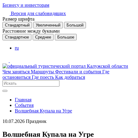
Бизнесу и инвесторам
Версия для слабовидящих
Размер шрифта
Стандартный
Увеличенный
Большой
Расстояние между буквами
Стандартное
Среднее
Большое
ru
Чем заняться
Маршруты
Фестивали и события
Где
остановиться
Где поесть
Как добраться
Главная
События
Волшебная Купала на Угре
10.07.2026
Праздник
Волшебная Купала на Угре