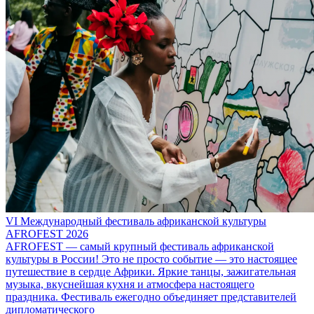
VI Международный фестиваль африканской культуры
AFROFEST 2026
AFROFEST — самый крупный фестиваль африканской
культуры в России! Это не просто событие — это настоящее
путешествие в сердце Африки. Яркие танцы, зажигательная
музыка, вкуснейшая кухня и атмосфера настоящего
праздника. Фестиваль ежегодно объединяет представителей
дипломатического