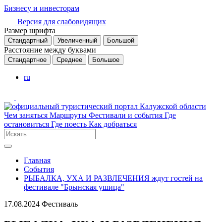
Бизнесу и инвесторам
Версия для слабовидящих
Размер шрифта
Стандартный
Увеличенный
Большой
Расстояние между буквами
Стандартное
Среднее
Большое
ru
Чем заняться
Маршруты
Фестивали и события
Где
остановиться
Где поесть
Как добраться
Главная
События
РЫБАЛКА, УХА И РАЗВЛЕЧЕНИЯ ждут гостей на
фестивале "Брынская ушица"
17.08.2024
Фестиваль